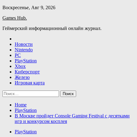
Skip
Воскресенье, Авг 9, 2026
to
Games Hub.
content
Геймерский информационный онлайн журнал.
Новости
Nintendo
PC
PlayStation
Xbox
Киберспорт
Железо
Игровая карта
Найти:
Home
PlayStation
В Москве пройдет Console Gaming Festival с десятками
игр и конкурсом косплея
PlayStation