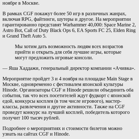
ноябре в Москве.
В рамках CGF покажут более 50 игр в различных жанрах,
включая RPG, файтинги, шутеры и другое. На мероприятии
гарантированно представят
Warhammer 40,000: Space Marine 2,
Astro Bot,
Call of Duty Black Ops 6,
EA Sports FC 25,
Elden Ring
и
Grand Theft Auto 5.
Мы хотим дать возможность людям всех возрастов
прийти и открыть для себя лучшие игры, которые
могут предложить игровые консоли.
— Яша Хаддажи, генеральный директор компании «Ачивка».
Мероприятие пройдет 3 и 4 ноября на площадке Main Stage в
Москве, одновременно с фестивалем японской культуры
Hinode. Организаторы CGF и Hinode решили объединить оба
события, так что всех посетителей ждут фудкорт с японской
едой, конкурсы косплея (в том числе игрового), мастер-
классы, развлечения и другие активности. Также на CGF
проведут конкурс на лучший косплей, победитель которого
получит 100 тысяч рублей.
Подробнее о мероприятиях и стоимости билетов можно
узнать на сайтах CGF и Hinode.