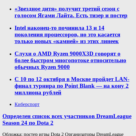
«Звездное дитя» получит третий сезон с
голосом Ягами Лайта. Есть тизер и постер
Intel наконец-то починила 13 и 14
поколения процессоров, но это касается
только новых «камней» из этих линеек
Слухи о AMD Ryzen 9000X3D говорят о
более быстром многопотоке относительно
обычных Ryzen 9000
С 10 по 12 октября в Москве пройдет LAN-
финал турнира по Point Blank — на кону 2
миллиона рублей
Киберспорт
Определен список всех участников DreamLeague
Season 24 по Dota 2
Обложка: постер игры Dota 2 Организаторы DreamLeague