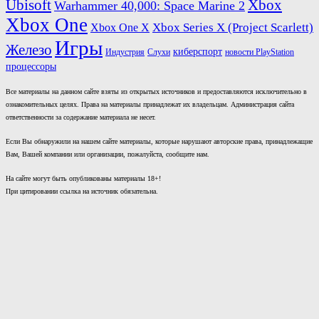
Xbox
Ubisoft
Warhammer 40,000: Space Marine 2
Xbox One
Xbox One X
Xbox Series X (Project Scarlett)
Игры
Железо
киберспорт
новости PlayStation
Индустрия
Слухи
процессоры
Все материалы на данном сайте взяты из открытых источников и предоставляются исключительно в
ознакомительных целях. Права на материалы принадлежат их владельцам. Администрация сайта
ответственности за содержание материала не несет.
Если Вы обнаружили на нашем сайте материалы, которые нарушают авторские права, принадлежащие
Вам, Вашей компании или организации, пожалуйста, сообщите нам.
На сайте могут быть опубликованы материалы 18+!
При цитировании ссылка на источник обязательна.