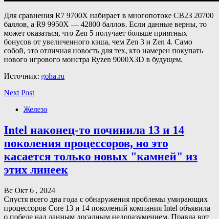
Для сравнения R7 9700X набирает в многопотоке CB23 20700
баллов, а R9 9950X — 42800 баллов. Если данные верны, то
может оказаться, что Zen 5 получает больше приятных
бонусов от увеличенного кэша, чем Zen 3 и Zen 4. Само
собой, это отличная новость для тех, кто намерен покупать
нового игрового монстра Ryzen 9000X3D в будущем.
Источник:
goha.ru
Next Post
Железо
Intel наконец-то починила 13 и 14
поколения процессоров, но это
касается только новых "камней" из
этих линеек
Вс Окт 6 , 2024
Спустя всего два года с обнаружения проблемы умирающих
процессоров Core 13 и 14 поколений компания Intel объявила
о победе над данным досадным недоразумением. Правда вот