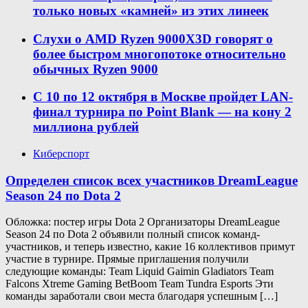
только новых «камней» из этих линеек
Слухи о AMD Ryzen 9000X3D говорят о
более быстром многопотоке относительно
обычных Ryzen 9000
С 10 по 12 октября в Москве пройдет LAN-
финал турнира по Point Blank — на кону 2
миллиона рублей
Киберспорт
Определен список всех участников DreamLeague
Season 24 по Dota 2
Обложка: постер игры Dota 2 Организаторы DreamLeague
Season 24 по Dota 2 объявили полный список команд-
участников, и теперь известно, какие 16 коллективов примут
участие в турнире. Прямые приглашения получили
следующие команды: Team Liquid Gaimin Gladiators Team
Falcons Xtreme Gaming BetBoom Team Tundra Esports Эти
команды заработали свои места благодаря успешным […]