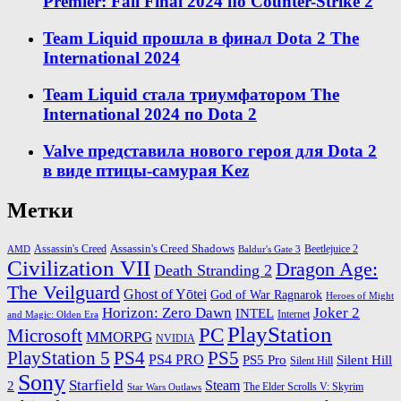
Premier: Fall Final 2024 по Counter-Strike 2
Team Liquid прошла в финал Dota 2 The
International 2024
Team Liquid стала триумфатором The
International 2024 по Dota 2
Valve представила нового героя для Dota 2
в виде птицы-самурая Kez
Метки
Assassin's Creed Shadows
Beetlejuice 2
Assassin's Creed
AMD
Baldur's Gate 3
Civilization VII
Dragon Age:
Death Stranding 2
The Veilguard
Ghost of Yōtei
God of War Ragnarok
Heroes of Might
Horizon: Zero Dawn
Joker 2
INTEL
Internet
and Magic: Olden Era
PlayStation
PC
Microsoft
MMORPG
NVIDIA
PlayStation 5
PS4
PS5
PS4 PRO
PS5 Pro
Silent Hill
Silent Hill
Sony
Starfield
Steam
2
The Elder Scrolls V: Skyrim
Star Wars Outlaws