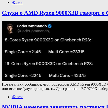
Железо
Слухи о AMD Ryzen 9000X3D говорят о 
Новые слухи сообщают, что процессоры AMD Ryzen 9000X3D буд
они все еще будут проигрывать. Для сравнения R7 9700X наби
Железо
NVIDIA намерена завершить поставки 