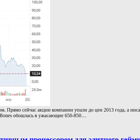
м. Прямо сейчас акции компании упали до цен 2013 года, а инс
 & Bones обошлась в ужасающие 650-850…
тивным процессором для элитного гейм