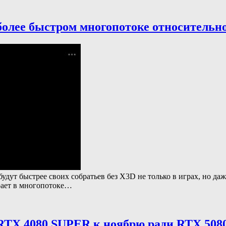
более быстром многопотоке относительн
ут быстрее своих собратьев без X3D не только в играх, но даж
рает в многопотоке…
RTX 4080 SUPER к ноябрю ради RTX 5080