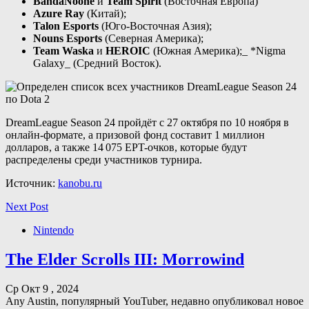
BandaNoone
и
Team Spirit
(Восточная Европа)
Azure Ray
(Китай);
Talon Esports
(Юго-Восточная Азия);
Nouns Esports
(Северная Америка);
Team Waska
и
HEROIC
(Южная Америка);_ *Nigma
Galaxy_ (Средний Восток).
DreamLeague Season 24 пройдёт с 27 октября по 10 ноября в
онлайн-формате, а призовой фонд составит 1 миллион
долларов, а также 14 075 EPT-очков, которые будут
распределены среди участников турнира.
Источник:
kanobu.ru
Next Post
Nintendo
The Elder Scrolls III: Morrowind
Ср Окт 9 , 2024
Any Austin, популярный YouTuber, недавно опубликовал новое