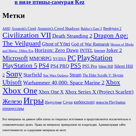
в виде птицы-самурая Kez
Метки
Assassin's Creed Shadows
Beetlejuice 2
Assassin's Creed
AMD
Baldur's Gate 3
Civilization VII
Dragon Age:
Death Stranding 2
The Veilguard
Ghost of Yōtei
God of War Ragnarok
Heroes of Might
Horizon: Zero Dawn
Joker 2
INTEL
Internet
and Magic: Olden Era
PlayStation
PC
Microsoft
MMORPG
NVIDIA
PlayStation 5
PS4
PS5
PS4 PRO
PS5 Pro
Silent Hill
Silent Hill
Sony
Starfield
Steam
2
The Elder Scrolls V: Skyrim
Star Wars Outlaws
Xbox
Ubisoft
Warhammer 40,000: Space Marine 2
Xbox One
Xbox One X
Xbox Series X (Project Scarlett)
Игры
Железо
киберспорт
новости PlayStation
Индустрия
Слухи
процессоры
Все материалы на данном сайте взяты из открытых источников и предоставляются исключительно в
ознакомительных целях. Права на материалы принадлежат их владельцам. Администрация сайта
ответственности за содержание материала не несет.