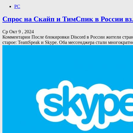
PC
Спрос на Скайп и ТимСпик в России взл
Ср Окт 9 , 2024
Комментарии После блокировки Discord в России жители стран
старое: TeamSpeak и Skype. Оба мессенджера стали многократн