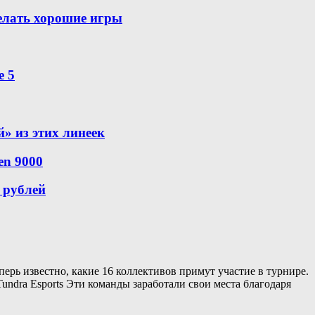
делать хорошие игры
e 5
й» из этих линеек
en 9000
 рублей
ерь известно, какие 16 коллективов примут участие в турнире.
ndra Esports Эти команды заработали свои места благодаря