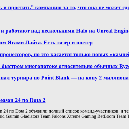
ь и простить” компанию за то, что она не может с
s и работают над несколькими Halo на Unreal Engin
сом Ягами Лайта. Есть тизер и постер
 процессоров, но это касается только новых «камне
е быстром многопотоке относительно обычных Ryz
нал турнира по Point Blank — на кону 2 миллиона
ason 24 по Dota 2
 24 по Dota 2 объявили полный список команд-участников, и теп
Gaimin Gladiators Team Falcons Xtreme Gaming BetBoom Team Tu