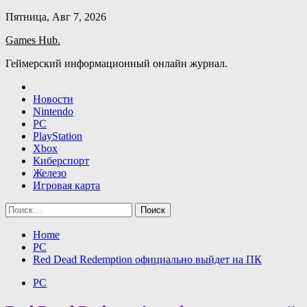
Skip
Пятница, Авг 7, 2026
to
Games Hub.
content
Геймерский информационный онлайн журнал.
Новости
Nintendo
PC
PlayStation
Xbox
Киберспорт
Железо
Игровая карта
Найти:
Home
PC
Red Dead Redemption официально выйдет на ПК
PC