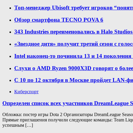
Топ-менеджер Ubisoft требует игроков “понят
Обзор смартфона TECNO POVA 6
343 Industries переименовались в Halo Studio
«Звездное дитя» получит третий сезон с голо
Intel наконец-то починила 13 и 14 поколения
Слухи о AMD Ryzen 9000X3D говорят о боле
С 10 по 12 октября в Москве пройдет LAN-фи
Киберспорт
Определен список всех участников DreamLeague Se
Обложка: постер игры Dota 2 Организаторы DreamLeague Season
Прямые приглашения получили следующие команды: Team Liquid 
успешным […]