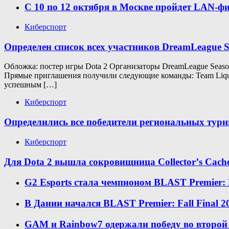
С 10 по 12 октября в Москве пройдет LAN-фи
Киберспорт
Определен список всех участников DreamLeague Se
Обложка: постер игры Dota 2 Организаторы DreamLeague Season
Прямые приглашения получили следующие команды: Team Liquid 
успешным […]
Киберспорт
Определились все победители региональных турни
Киберспорт
Для Dota 2 вышла сокровищница Collectorʼs Cach
G2 Esports стала чемпионом BLAST Premier: Fa
В Дании начался BLAST Premier: Fall Final 20
GAM и Rainbow7 одержали победу во второй 