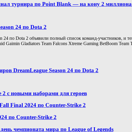
нал турнира по Point Blank — на кону 2 миллиона
ason 24 по Dota 2
 24 по Dota 2 объявили полный список команд-участников, и теп
Gaimin Gladiators Team Falcons Xtreme Gaming BetBoom Team Tu
ров DreamLeague Season 24 по Dota 2
e 2 с новыми наборами для героев
ll Final 2024 по Counter-Strike 2
24 по Counter-Strike 2
день чемпионата мира по League of Legends