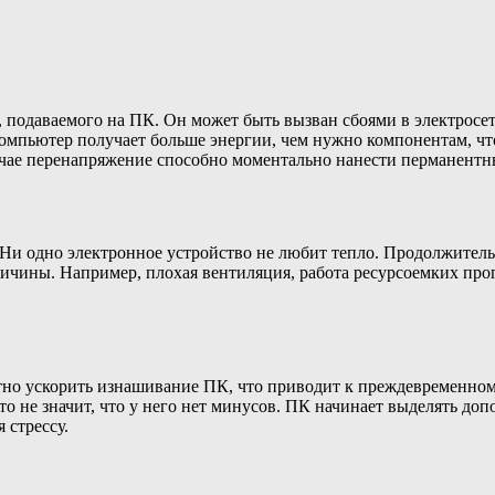
 подаваемого на ПК. Он может быть вызван сбоями в электросе
омпьютер получает больше энергии, чем нужно компонентам, чт
учае перенапряжение способно моментально нанести перманентн
Ни одно электронное устройство не любит тепло. Продолжитель
ичины. Например, плохая вентиляция, работа ресурсоемких прог
но ускорить изнашивание ПК, что приводит к преждевременному 
о не значит, что у него нет минусов. ПК начинает выделять до
 стрессу.