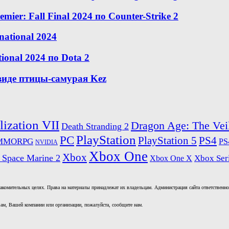
er: Fall Final 2024 по Counter-Strike 2
national 2024
ional 2024 по Dota 2
 виде птицы-самурая Kez
lization VII
Dragon Age: The Vei
Death Stranding 2
PlayStation
PC
PlayStation 5
PS4
MMORPG
PS
NVIDIA
Xbox One
Xbox
 Space Marine 2
Xbox One X
Xbox Seri
комительных целях. Права на материалы принадлежат их владельцам. Администрация сайта ответственност
ам, Вашей компании или организации, пожалуйста, сообщите нам.