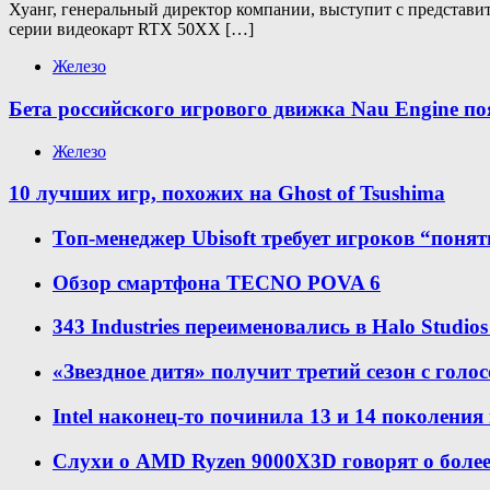
Хуанг, генеральный директор компании, выступит с представи
серии видеокарт RTX 50XX […]
Железо
Бета российского игрового движка Nau Engine по
Железо
10 лучших игр, похожих на Ghost of Tsushima
Топ-менеджер Ubisoft требует игроков “понят
Обзор смартфона TECNO POVA 6
343 Industries переименовались в Halo Studio
«Звездное дитя» получит третий сезон с голо
Intel наконец-то починила 13 и 14 поколения
Слухи о AMD Ryzen 9000X3D говорят о боле