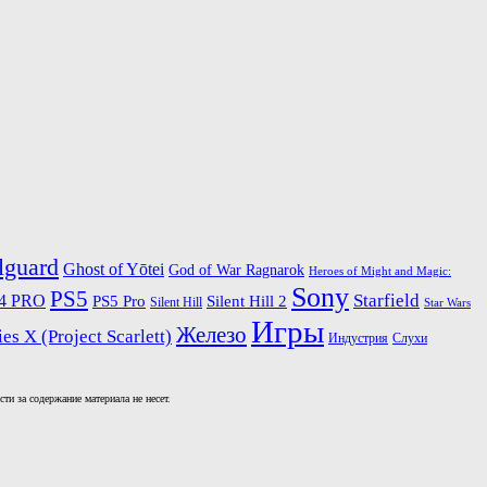
lguard
Ghost of Yōtei
God of War Ragnarok
Heroes of Might and Magic:
Sony
PS5
4 PRO
Starfield
PS5 Pro
Silent Hill 2
Silent Hill
Star Wars
Игры
Железо
es X (Project Scarlett)
Индустрия
Слухи
и за содержание материала не несет.