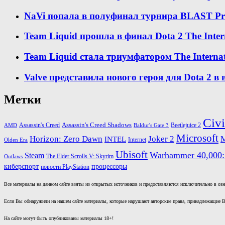
NaVi попала в полуфинал турнира BLAST Premi
Team Liquid прошла в финал Dota 2 The Inter
Team Liquid стала триумфатором The Internat
Valve представила нового героя для Dota 2 в
Метки
Civi
Assassin's Creed Shadows
Beetlejuice 2
Assassin's Creed
AMD
Baldur's Gate 3
Microsoft
Horizon: Zero Dawn
Joker 2
INTEL
Internet
Olden Era
Ubisoft
Warhammer 40,000:
Steam
The Elder Scrolls V: Skyrim
Outlaws
киберспорт
процессоры
новости PlayStation
Все материалы на данном сайте взяты из открытых источников и предоставляются исключительно в озна
Если Вы обнаружили на нашем сайте материалы, которые нарушают авторские права, принадлежащие В
На сайте могут быть опубликованы материалы 18+!