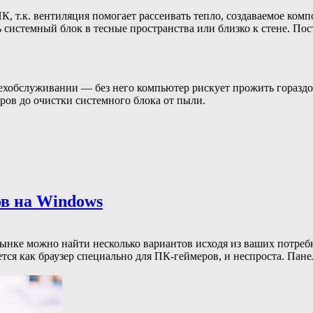
К, т.к. вентиляция помогает рассеивать тепло, создаваемое ко
ь системный блок в тесные пространства или близко к стене. По
 техобслуживании — без него компьютер рискует прожить гораз
ров до очистки системного блока от пыли.
ов на Windows
рынке можно найти несколько вариантов исходя из ваших потре
я как браузер специально для ПК-геймеров, и неспроста. Панел