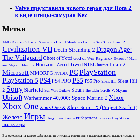
Valve представила нового героя для Dota 2
в виде птицы-самурая Kez
Метки
Assassin's Creed Shadows
Beetlejuice 2
Assassin's Creed
AMD
Baldur's Gate 3
Civilization VII
Dragon Age:
Death Stranding 2
The Veilguard
Ghost of Yōtei
God of War Ragnarok
Heroes of Might
Horizon: Zero Dawn
Joker 2
INTEL
Internet
and Magic: Olden Era
PlayStation
PC
Microsoft
MMORPG
NVIDIA
PlayStation 5
PS4
PS5
PS4 PRO
PS5 Pro
Silent Hill
Silent Hill
Sony
Starfield
Steam
2
The Elder Scrolls V: Skyrim
Star Wars Outlaws
Xbox
Ubisoft
Warhammer 40,000: Space Marine 2
Xbox One
Xbox One X
Xbox Series X (Project Scarlett)
Игры
Железо
киберспорт
новости PlayStation
Индустрия
Слухи
процессоры
Все материалы на данном сайте взяты из открытых источников и предоставляются исключительно в