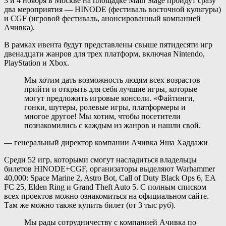
3 и 4 ноября в Москве на площадке Main Stage пройдут сразу
два мероприятия — HINODE (фестиваль восточной культуры)
и CGF (игровой фестиваль, анонсированный компанией
Ачивка).
В рамках ивента будут представлены свыше пятидесяти игр
двенадцати жанров для трех платформ, включая Nintendo,
PlayStation и Xbox.
Мы хотим дать возможность людям всех возрастов
прийти и открыть для себя лучшие игры, которые
могут предложить игровые консоли. «Файтинги,
гонки, шутеры, ролевые игры, платформеры и
многое другое! Мы хотим, чтобы посетители
познакомились с каждым из жанров и нашли свой.
— генеральный директор компании Ачивка Яша Хаддажи
Среди 52 игр, которыми смогут насладиться владельцы
билетов HINODE+CGF, организаторы выделяют
Warhammer
40,000: Space Marine 2,
Astro Bot,
Call of Duty Black Ops 6,
EA
FC 25,
Elden Ring и
Grand Theft Auto 5. С полным списком
всех проектов можно ознакомиться на официальном сайте.
Там же можно также купить билет (от 3 тыс руб).
Мы рады сотрудничеству с компанией Ачивка по