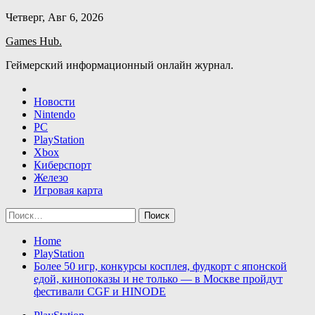
Skip
Четверг, Авг 6, 2026
to
Games Hub.
content
Геймерский информационный онлайн журнал.
Новости
Nintendo
PC
PlayStation
Xbox
Киберспорт
Железо
Игровая карта
Найти:
Home
PlayStation
Более 50 игр, конкурсы косплея, фудкорт с японской
едой, кинопоказы и не только — в Москве пройдут
фестивали CGF и HINODE